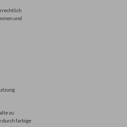
rrechtlich
nommen und
Nutzung
alte zu
e durch farbige