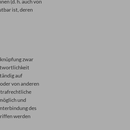
nen (d. h. auch von
tbar ist, deren
erknüpfung zwar
ntwortlichkeit
ständig auf
 oder von anderen
strafrechtliche
 möglich und
Unterbindung des
griffen werden