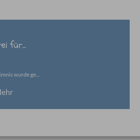
i für...
imnis wurde ge...
ehr